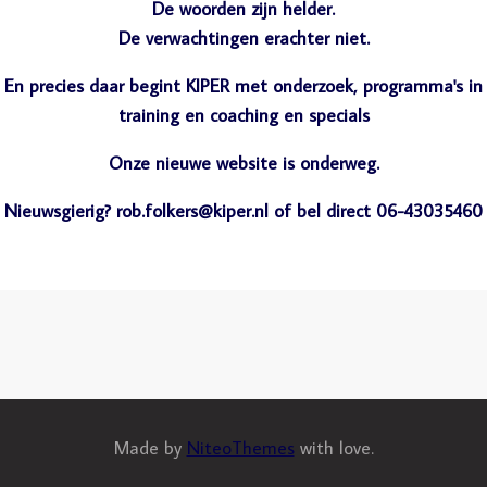
De woorden zijn helder.
De verwachtingen erachter niet.
En precies daar begint KIPER met onderzoek, programma's in
training en coaching en specials
Onze nieuwe website is onderweg.
Nieuwsgierig? rob.folkers@kiper.nl of bel direct 06-43035460
Made by
NiteoThemes
with love.