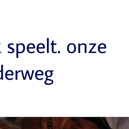
k speelt. onze
derweg