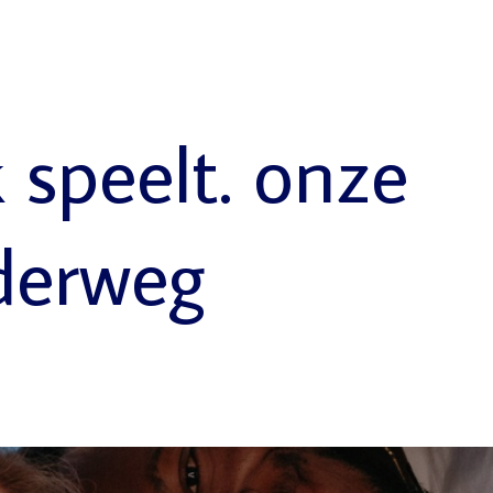
k speelt. onze
derweg