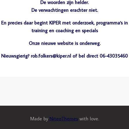
De woorden zijn helder.
De verwachtingen erachter niet.
En precies daar begint KIPER met onderzoek, programma's in
training en coaching en specials
Onze nieuwe website is onderweg.
Nieuwsgierig? rob.folkers@kiper.nl of bel direct 06-43035460
Made by
NiteoThemes
with love.