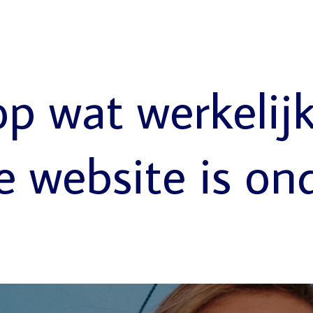
op wat werkelij
e website is on