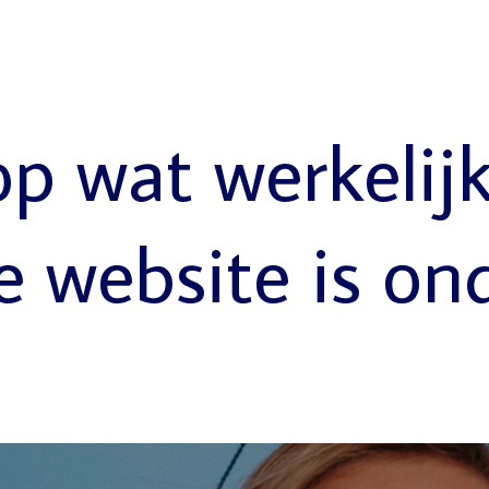
op wat werkelij
e website is on