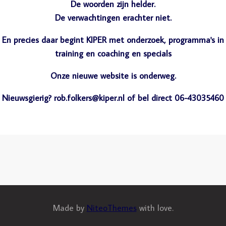
De woorden zijn helder.
De verwachtingen erachter niet.
En precies daar begint KIPER met onderzoek, programma's in
training en coaching en specials
Onze nieuwe website is onderweg.
Nieuwsgierig? rob.folkers@kiper.nl of bel direct 06-43035460
Made by
NiteoThemes
with love.