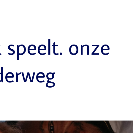
k speelt. onze
derweg