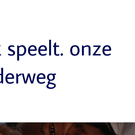
k speelt. onze
derweg