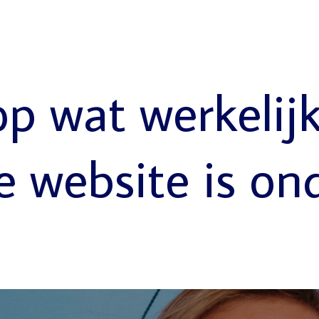
op wat werkelij
e website is on