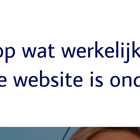
op wat werkelij
e website is on