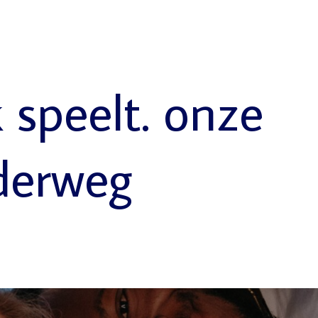
k speelt. onze
derweg