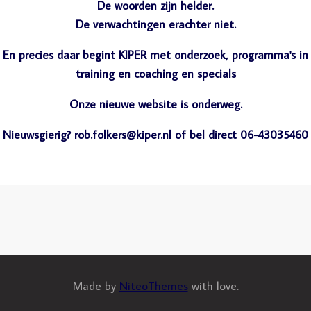
De woorden zijn helder.
De verwachtingen erachter niet.
En precies daar begint KIPER met onderzoek, programma's in
training en coaching en specials
Onze nieuwe website is onderweg.
Nieuwsgierig? rob.folkers@kiper.nl of bel direct 06-43035460
Made by
NiteoThemes
with love.