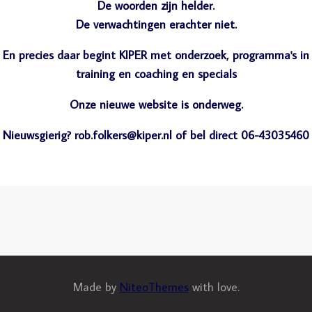
De woorden zijn helder.
De verwachtingen erachter niet.
En precies daar begint KIPER met onderzoek, programma's in
training en coaching en specials
Onze nieuwe website is onderweg.
Nieuwsgierig? rob.folkers@kiper.nl of bel direct 06-43035460
Made by
NiteoThemes
with love.