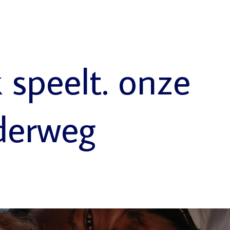
k speelt. onze
derweg