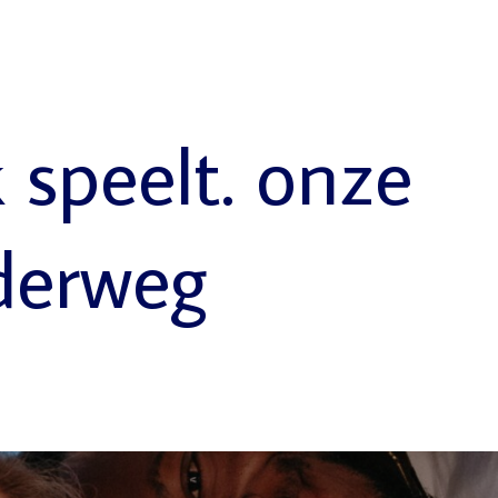
k speelt. onze
derweg