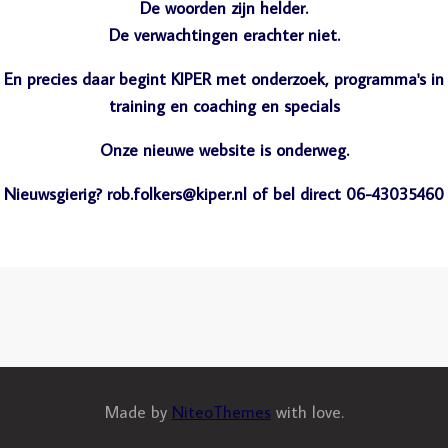
De woorden zijn helder.
De verwachtingen erachter niet.
En precies daar begint KIPER met onderzoek, programma's in
training en coaching en specials
Onze nieuwe website is onderweg.
Nieuwsgierig? rob.folkers@kiper.nl of bel direct 06-43035460
Made by
NiteoThemes
with love.